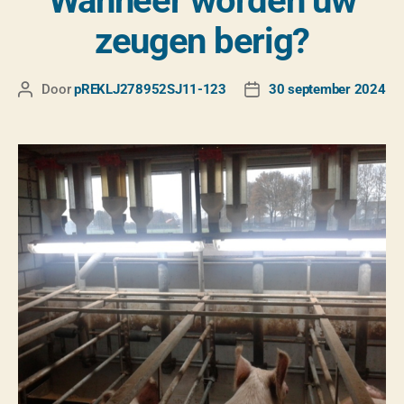
Wanneer worden uw
zeugen berig?
Door
pREKLJ278952SJ11-123
30 september 2024