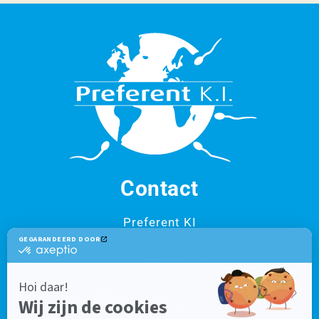
Contact
Preferent KI
Laan ten Boomen 49
5715 AA Lierop
Tel.:
0492 – 43 06 20
Fax: 0492 – 43 06 29