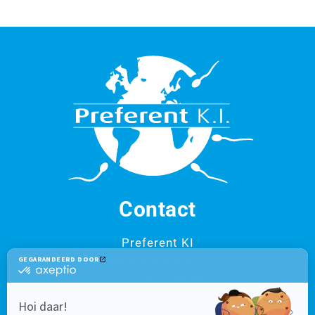
Contact
Preferent KI
Laan ten Boomen 49
5715 AA Lierop
Tel.:
0492 – 43 06 20