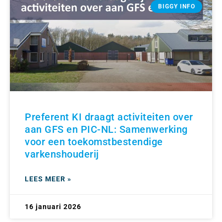
BIGGY INFO
Preferent KI draagt activiteiten over
aan GFS en PIC-NL: Samenwerking
voor een toekomstbestendige
varkenshouderij
LEES MEER »
16 januari 2026